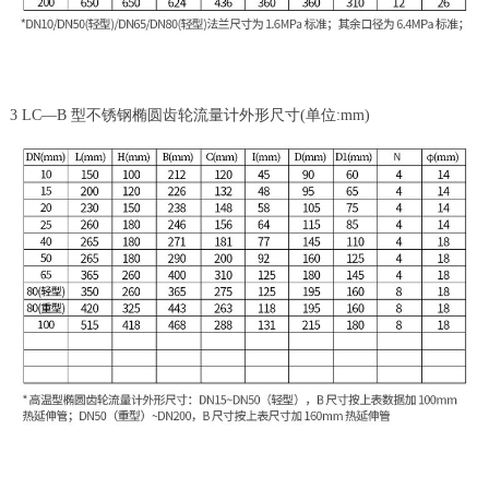
3 LC—B 型不锈钢椭圆齿轮流量计外形尺寸(单位:mm)