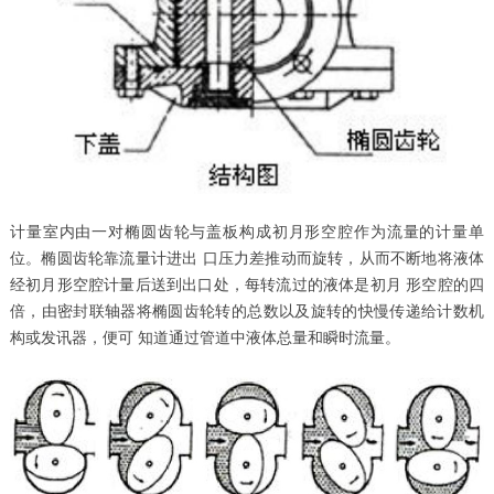
计量室内由一对椭圆齿轮与盖板构成初月形空腔作为流量的计量单
位。椭圆齿轮靠流量计进出 口压力差推动而旋转，从而不断地将液体
经初月形空腔计量后送到出口处，每转流过的液体是初月 形空腔的四
倍，由密封联轴器将椭圆齿轮转的总数以及旋转的快慢传递给计数机
构或发讯器，便可 知道通过管道中液体总量和瞬时流量。