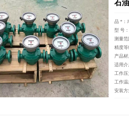
石
品 *：
型 号：
测量范围：
精度等
产品材质
适用介
工作压力
工作温度
安装方