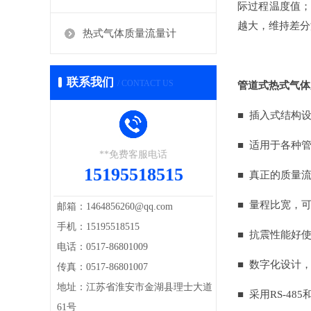
际过程温度值；
越大，维持差分
热式气体质量流量计
联系我们
/ CONTACT US
管道式热式气体
■ 插入式结构
■ 适用于各种
**免费客服电话
15195518515
■ 真正的质量
■ 量程比宽，可
邮箱：1464856260@qq.com
手机：15195518515
■ 抗震性能好
电话：0517-86801009
■ 数字化设计
传真：0517-86801007
地址：江苏省淮安市金湖县理士大道
■ 采用RS-4
61号